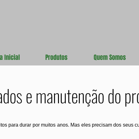
a Inicial
Produtos
Quem Somos
ados e manutenção do pr
os para durar por muitos anos. Mas eles precisam dos seus cu
: