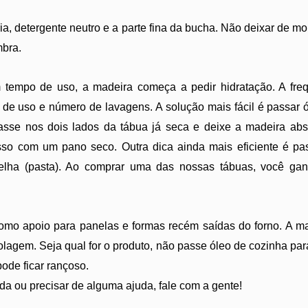
ia, detergente neutro e a parte fina da bucha. Não deixar de 
mbra.
tempo de uso, a madeira começa a pedir hidratação. A freq
de uso e número de lavagens. A solução mais fácil é passar
asse nos dois lados da tábua já seca e deixe a madeira abs
esso com um pano seco. Outra dica ainda mais eficiente é pa
elha (pasta). Ao comprar uma das nossas tábuas, você ga
.
omo apoio para panelas e formas recém saídas do forno. A made
agem. Seja qual for o produto, não passe óleo de cozinha para 
ode ficar rançoso.
da ou precisar de alguma ajuda, fale com a gente!